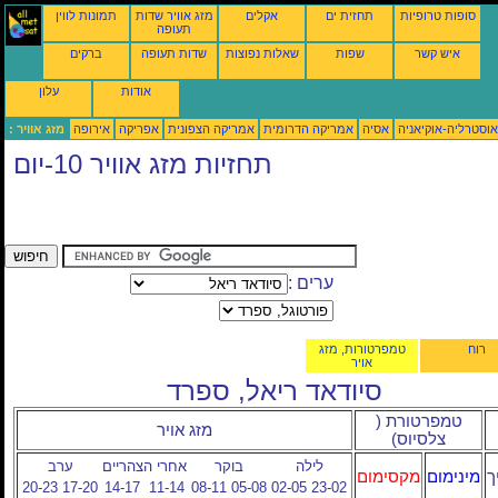
סופות טרופיות
תחזית ים
אקלים
מזג אוויר שדות
תמונות לווין
תעופה
איש קשר
שפות
שאלות נפוצות
שדות תעופה
ברקים
אודות
עלון
אוסטרליה-אוקיאניה
אסיה
אמריקה הדרומית
אמריקה הצפונית
אפריקה
אירופה
מזג אוויר :
תחזיות מזג אוויר 10-יום
ערים :
רוח
טמפרטורות, מזג
אויר
סיודאד ריאל, ספרד
טמפרטורת (
מזג אויר
צלסיוס)
לילה
בוקר
אחרי הצהריים
ערב
ך
מינימום
מקסימום
20-23
17-20
14-17
11-14
08-11
05-08
02-05
23-02