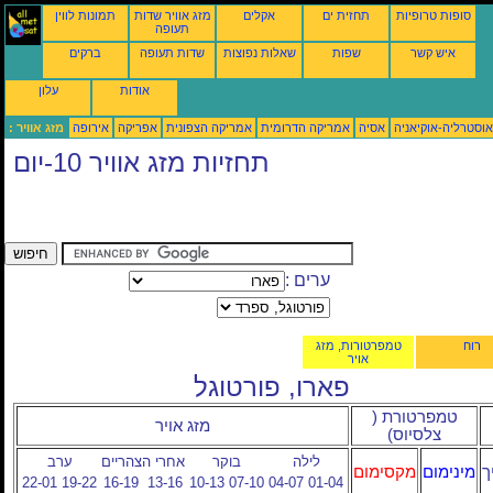
סופות טרופיות
תחזית ים
אקלים
מזג אוויר שדות
תמונות לווין
תעופה
איש קשר
שפות
שאלות נפוצות
שדות תעופה
ברקים
אודות
עלון
אוסטרליה-אוקיאניה
אסיה
אמריקה הדרומית
אמריקה הצפונית
אפריקה
אירופה
מזג אוויר :
תחזיות מזג אוויר 10-יום
ערים :
רוח
טמפרטורות, מזג
אויר
פארו, פורטוגל
טמפרטורת (
מזג אויר
צלסיוס)
לילה
בוקר
אחרי הצהריים
ערב
ך
מינימום
מקסימום
22-01
19-22
16-19
13-16
10-13
07-10
04-07
01-04