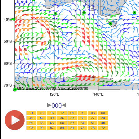
000
21
18
15
12
09
06
03
00
45
42
39
36
33
30
27
24
69
66
63
60
57
54
51
48
93
90
87
84
81
78
75
72