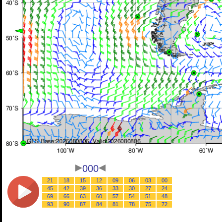
000
21
18
15
12
09
06
03
00
45
42
39
36
33
30
27
24
69
66
63
60
57
54
51
48
93
90
87
84
81
78
75
72