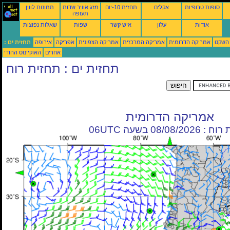
סופות טרופיות
אקלים
תחזית 10-יום
מזג אוויר שדות
תמונות לווין
תעופה
אודות
עלון
איש קשר
שפות
שאלות נפוצות
 השקט
אמריקה הדרומית
אמריקה המרכזית
אמריקה הצפונית
אפריקה
אירופה
תחזית ים :
אחרים
האוקיינוס ההודי
תחזית ים : תחזית רוח
אמריקה הדרומית
08/08/20 בשעה 06UTC