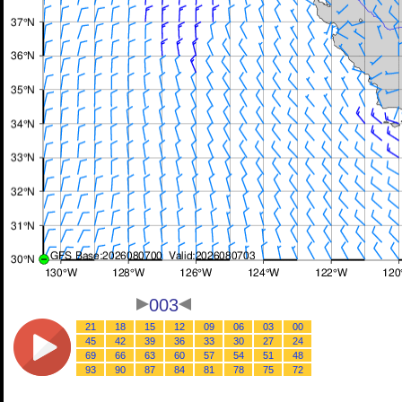
003
21
18
15
12
09
06
03
00
45
42
39
36
33
30
27
24
69
66
63
60
57
54
51
48
93
90
87
84
81
78
75
72