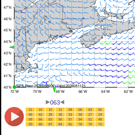
063
21
18
15
12
09
06
03
00
45
42
39
36
33
30
27
24
69
66
63
60
57
54
51
48
93
90
87
84
81
78
75
72