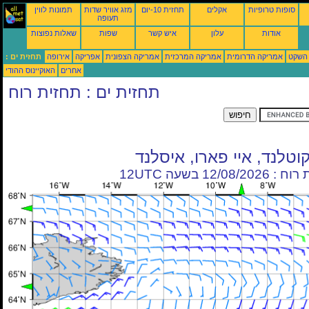
סופות טרופיות
אקלים
תחזית 10-יום
מזג אוויר שדות
תמונות לווין
תעופה
אודות
עלון
איש קשר
שפות
שאלות נפוצות
 השקט
אמריקה הדרומית
אמריקה המרכזית
אמריקה הצפונית
אפריקה
אירופה
תחזית ים :
אחרים
האוקיינוס ההודי
תחזית ים : תחזית רוח
וטלנד, איי פארו, איסלנד
12/08/20 בשעה 12UTC