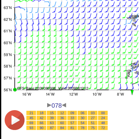
078
21
18
15
12
09
06
03
00
45
42
39
36
33
30
27
24
69
66
63
60
57
54
51
48
93
90
87
84
81
78
75
72