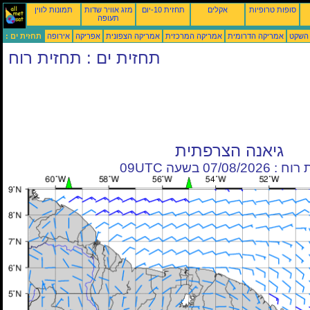
סופות טרופיות
אקלים
תחזית 10-יום
מזג אוויר שדות
תמונות לווין
תעופה
 השקט
אמריקה הדרומית
אמריקה המרכזית
אמריקה הצפונית
אפריקה
אירופה
תחזית ים :
תחזית ים : תחזית רוח
גיאנה הצרפתית
07/08/20 בשעה 09UTC