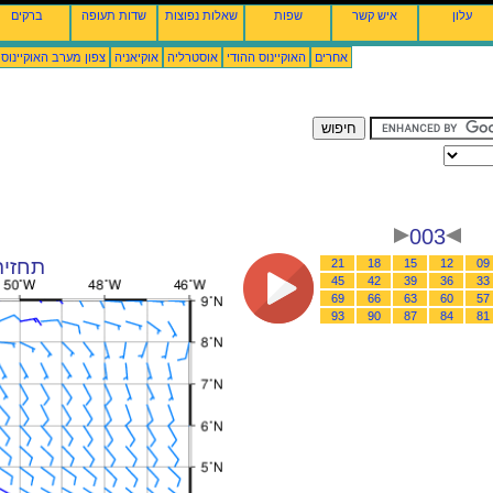
עלון
איש קשר
שפות
שאלות נפוצות
שדות תעופה
ברקים
אחרים
האוקיינוס ההודי
אוסטרליה
אוקיאניה
צפון מערב האוקיינוס
003
תחזית רוח : 26
21
18
15
12
09
45
42
39
36
33
69
66
63
60
57
93
90
87
84
81