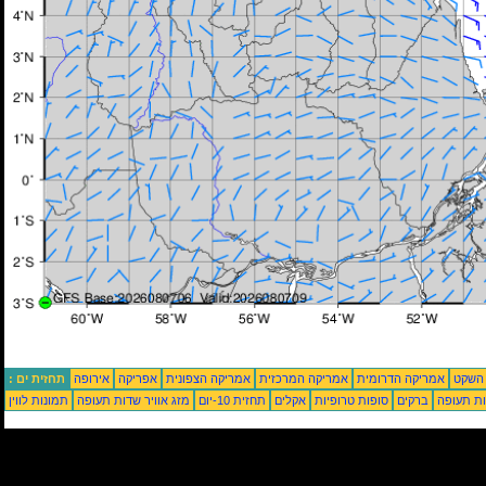
 השקט
אמריקה הדרומית
אמריקה המרכזית
אמריקה הצפונית
אפריקה
אירופה
תחזית ים :
ת תעופה
ברקים
סופות טרופיות
אקלים
תחזית 10-יום
מזג אוויר שדות תעופה
תמונות לווין