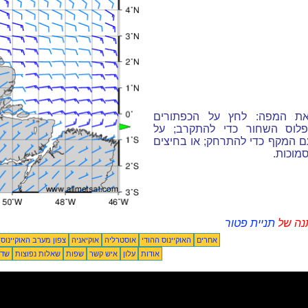
את המפה: לחץ על הכפתורים
פלוס השחור כדי להתקרב; על
ם המקף כדי להתרחק; או בחיצים
מוכות.
נה של
תניית פטור
אחרים
האוקיינוס ההודי
אוסטרליה
אוקיאניה
צפון מערב האוקיינוס
אודות
עלון
איש קשר
שפות
שאלות נפוצות
שדו