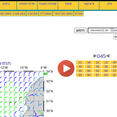
עלון
איש קשר
שפות
שאלות נפוצות
שדות תעופה
ברקים
אחרים
האוקיינוס ההודי
אוסטרליה
אוקיאניה
צפון מערב האוקיינוס
045
תחזית רוח : 26
21
18
15
12
09
45
42
39
36
33
69
66
63
60
57
93
90
87
84
81