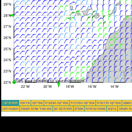
 השקט
אמריקה הדרומית
אמריקה המרכזית
אמריקה הצפונית
אפריקה
אירופה
תחזית ים :
ת תעופה
ברקים
סופות טרופיות
אקלים
תחזית 10-יום
מזג אוויר שדות תעופה
תמונות לווין