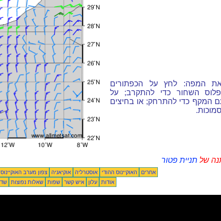
את המפה: לחץ על הכפתורים
פלוס השחור כדי להתקרב; על
ם המקף כדי להתרחק; או בחיצים
מוכות.
נה של
תניית פטור
אחרים
האוקיינוס ההודי
אוסטרליה
אוקיאניה
צפון מערב האוקיינוס
אודות
עלון
איש קשר
שפות
שאלות נפוצות
שדו