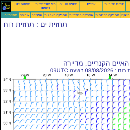
סופות טרופיות
אקלים
תחזית 10-יום
מזג אוויר שדות
תמונות לווין
תעופה
 השקט
אמריקה הדרומית
אמריקה המרכזית
אמריקה הצפונית
אפריקה
אירופה
תחזית ים :
תחזית ים : תחזית רוח
האיים הקנריים, מדיירה
08/08/20 בשעה 09UTC