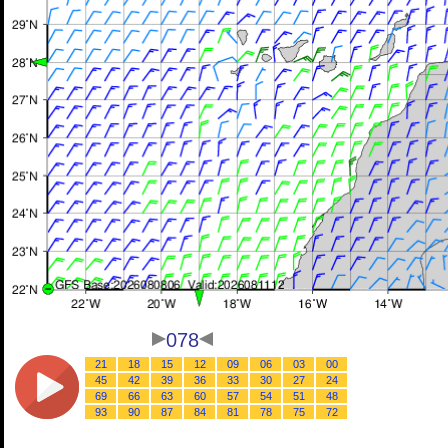
078
21
18
15
12
09
06
03
00
45
42
39
36
33
30
27
24
69
66
63
60
57
54
51
48
93
90
87
84
81
78
75
72