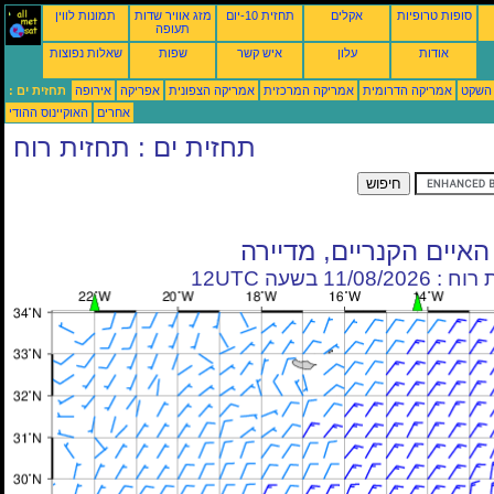
סופות טרופיות
אקלים
תחזית 10-יום
מזג אוויר שדות
תמונות לווין
תעופה
אודות
עלון
איש קשר
שפות
שאלות נפוצות
 השקט
אמריקה הדרומית
אמריקה המרכזית
אמריקה הצפונית
אפריקה
אירופה
תחזית ים :
אחרים
האוקיינוס ההודי
תחזית ים : תחזית רוח
האיים הקנריים, מדיירה
11/08/20 בשעה 12UTC