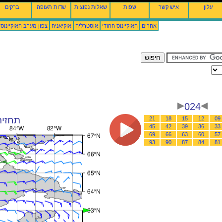
עלון
איש קשר
שפות
שאלות נפוצות
שדות תעופה
ברקים
אחרים
האוקיינוס ההודי
אוסטרליה
אוקיאניה
צפון מערב האוקיינוס
024
תחזית רוח : 26
21
18
15
12
09
45
42
39
36
33
69
66
63
60
57
93
90
87
84
81