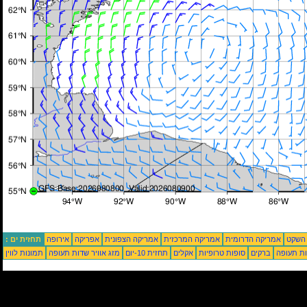
 השקט
אמריקה הדרומית
אמריקה המרכזית
אמריקה הצפונית
אפריקה
אירופה
תחזית ים :
ת תעופה
ברקים
סופות טרופיות
אקלים
תחזית 10-יום
מזג אוויר שדות תעופה
תמונות לווין