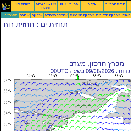
סופות טרופיות
אקלים
תחזית 10-יום
מזג אוויר שדות
תמונות לווין
תעופה
 השקט
אמריקה הדרומית
אמריקה המרכזית
אמריקה הצפונית
אפריקה
אירופה
תחזית ים :
תחזית ים : תחזית רוח
מפרץ הדסון, מערב
09/08/20 בשעה 00UTC