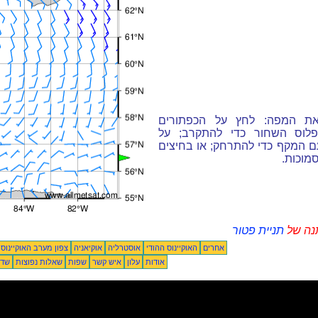
את המפה: לחץ על הכפתורים
פלוס השחור כדי להתקרב; על
ם המקף כדי להתרחק; או בחיצים
מוכות.
נה של
תניית פטור
אחרים
האוקיינוס ההודי
אוסטרליה
אוקיאניה
צפון מערב האוקיינוס
אודות
עלון
איש קשר
שפות
שאלות נפוצות
שדו