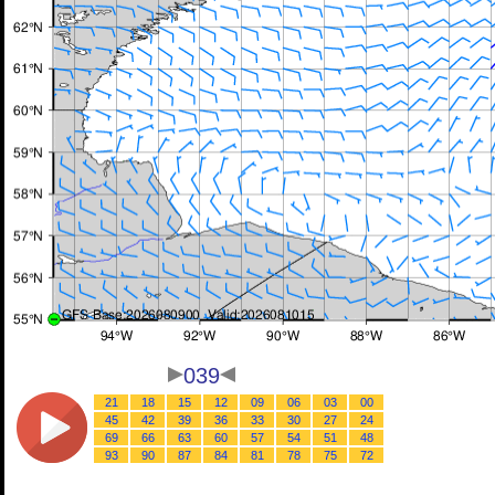
039
21
18
15
12
09
06
03
00
45
42
39
36
33
30
27
24
69
66
63
60
57
54
51
48
93
90
87
84
81
78
75
72