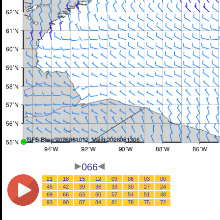
066
21
18
15
12
09
06
03
00
45
42
39
36
33
30
27
24
69
66
63
60
57
54
51
48
93
90
87
84
81
78
75
72