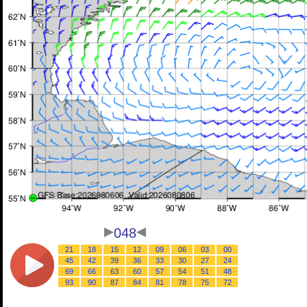
048
21
18
15
12
09
06
03
00
45
42
39
36
33
30
27
24
69
66
63
60
57
54
51
48
93
90
87
84
81
78
75
72