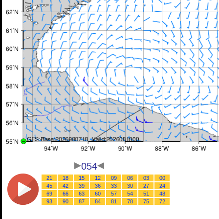
054
21
18
15
12
09
06
03
00
45
42
39
36
33
30
27
24
69
66
63
60
57
54
51
48
93
90
87
84
81
78
75
72