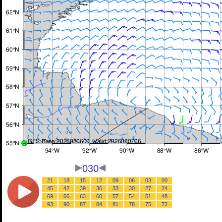
030
21
18
15
12
09
06
03
00
45
42
39
36
33
30
27
24
69
66
63
60
57
54
51
48
93
90
87
84
81
78
75
72